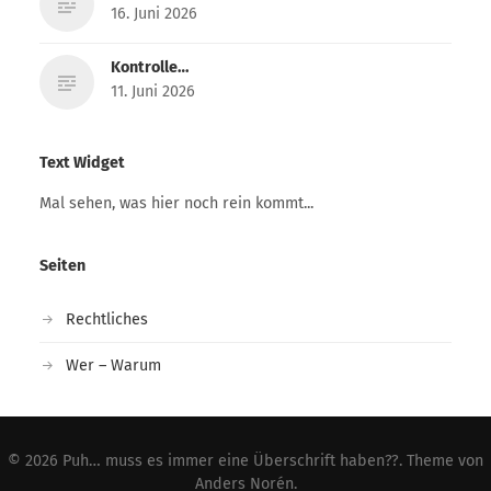
16. Juni 2026
Kontrolle…
11. Juni 2026
Text Widget
Mal sehen, was hier noch rein kommt...
Seiten
Rechtliches
Wer – Warum
© 2026
Puh… muss es immer eine Überschrift haben??
. Theme von
Anders Norén
.