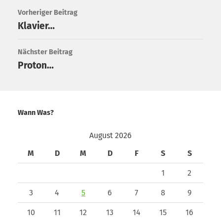
Vorheriger Beitrag
Klavier…
Nächster Beitrag
Proton…
Wann Was?
August 2026
M
D
M
D
F
S
S
1
2
3
4
5
6
7
8
9
10
11
12
13
14
15
16