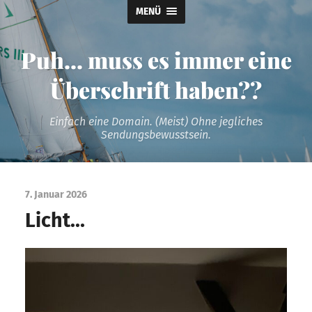
MENÜ
Puh... muss es immer eine
Überschrift haben??
Einfach eine Domain. (Meist) Ohne jegliches
Sendungsbewusstsein.
7. Januar 2026
Licht…