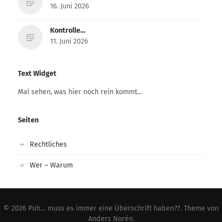
16. Juni 2026
Kontrolle…
11. Juni 2026
Text Widget
Mal sehen, was hier noch rein kommt...
Seiten
Rechtliches
Wer – Warum
© 2026
Puh… muss es immer eine Überschrift haben??
. Theme von
Anders Norén
.